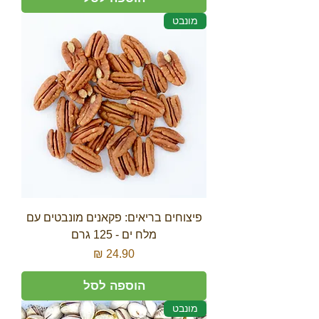
מונבט
פיצוחים בריאים: פקאנים מונבטים עם
מלח ים - 125 גרם
מחיר
הוספה לסל
מונבט