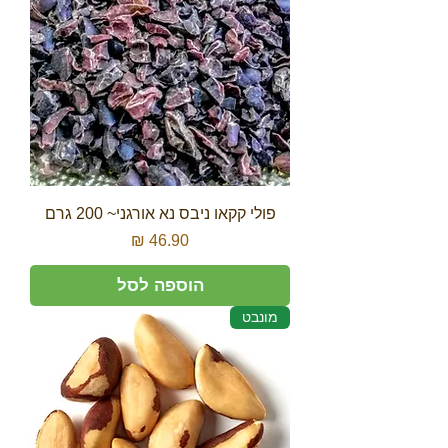
פולי קקאו ניבס נא אורגני~ 200 גרם
מחיר
הוספה לסל
מונבט