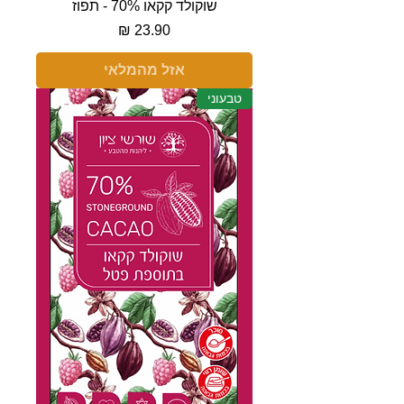
שוקולד קקאו 70% - תפוז
מחיר
אזל מהמלאי
טבעוני