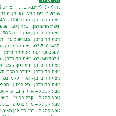
תל אביב​
נרולי - 3 לילינבלום, נווה צדק, 03-510-7869
שורשים בית טבע - 35 בן יהודה, 03-517-1776
ניצת הדובדבן - הרצל 104 - 03-6839543
ניצת הדובדבן - שנקין 59 - 03-5702859
ניצת הדובדבן - אבן גבירול 58 - תל אביב – 03-6965174
ניצת הדובדבן - בוגרשוב 40 - תל אביב – 03-5457392
03-5101497- ניצת הדובדבן - שוק הכרמל 30
0547000667- ניצת הדובדבן - ברודצקי 15
03-7476039- ניצת הדובדבן - פנחס רוזן 72
ניצת הדובדבן - דיזינגוף 226 - 036135994
ניצת הדובדבן - יהודה המכבי 79 - 03-5562753
ניצת הדובדבן - אלוף קלמן מגן 3, מתחם שרונה מרקט - 03-7479577
ניצת הדובדבן - פלורנטון - הרצל 104 - -6839543
טבע קסטל – ארלוזרוב 64 – 03-5223289
טבע קסטל – קרליבך 27 - 03-6135599
טבע קסטל – מתחם סופר בונוס, קרית שאול 7 (הכפר 
טבע קסטל - בכניסה לגן העיר כיכר רבין -