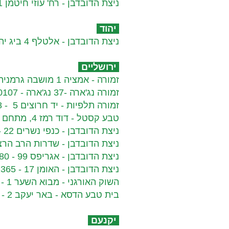
ניצת הדובדבן - רח' עוזי חיטמן 1, מרכז מסחרי נאות שמיר - 08-659906
יהוד
ניצת הדובדבן - אלטלף 4 ביג יהוד - 036486163​​
ירושליים​
זמורה - אמציה 1 מושבה גרמנית - 02-5631951
זמורה נג'ארה -37 נג'ארה - 02-6520107
זמורה תלפיות - יד חרוצים 5 - 02-6730008
טבע קסטל - דוד רמז 4, מתחם התחנה ירושלים -
ניצת הדובדבן - כנפי נשרים 22 - 02-6515697
ניצת הדובדבן - שדרות הרב הרצוג 61 - 946694
ניצת הדובדבן - אגריפס 99 - 02-5907580
ניצת הדובדבן - האומן 17 - 026461365
השוק האורגני - מבוא השער 1 - עין כרם -
בית טבע הדסא - באר יעקב 2 - ירושליים -
יקנעם​