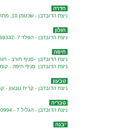
חדרה​
ניצת הדובדבן - שכטמן 10, מתחם מול החוף ווילג' חדרה - 046289245
חולון
ניצת הדובדבן - הפלד 7 -03-9369332​
חיפה​
ניצת הדובדבן -סניף חורב - חורב 14 - 6203606
ניצת הדובדבן סניף חיפה - קומויי 7 - 8322020
טבעון​
ניצת הדובדבן - קרית טבעון - קרית 
טבריה​
ניצת הדובדבן - הגליל 7 - 04-6720994
יבנה​