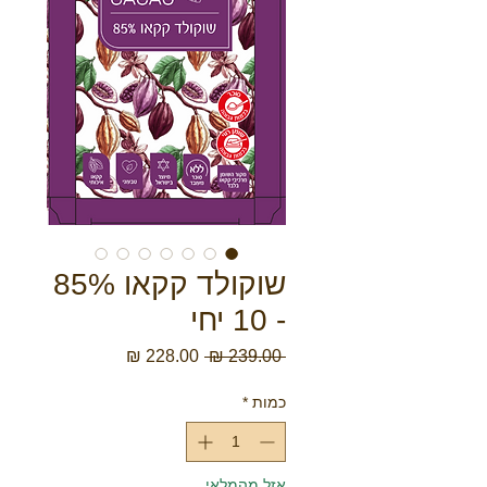
שוקולד קקאו 85%
- 10 יחי
מחיר
מחיר
 ‏239.00 ‏₪ 
רגיל
מבצע
כמות
*
אזל מהמלאי