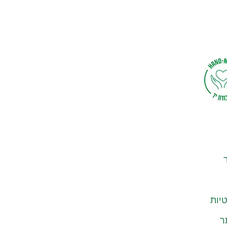
יות
ר